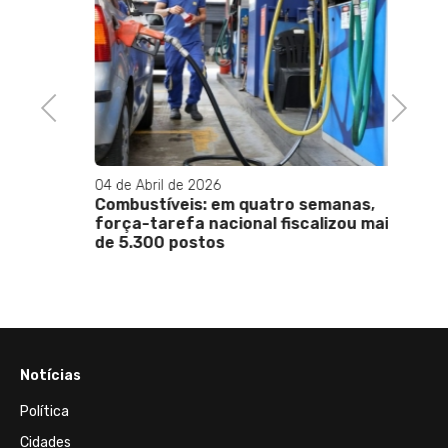
ras
o
Previous
Next
04 de Abril de 2026
02 de 
Combustíveis: em quatro semanas,
Barão 
força-tarefa nacional fiscalizou mais
Janei
de 5.300 postos
Notícias
Política
Cidades