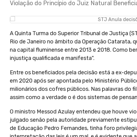
Violação do Princípio do Juiz Natural Benef
A Quinta Turma do Superior Tribunal de Justiça (ST
Rio de Janeiro no âmbito da Operação Catarata, 
na capital fluminense entre 2013 e 2018. Como bem 
injustiça qualificada e manifesta".
Entre os beneficiados pela decisão está a ex-deput
em 2020 após ser apontada pelo Ministério Públi
milionários dos cofres públicos. Nas palavras do fil
assim como a verdade o é dos sistemas de pensa
O ministro Messod Azulay entendeu que houve viola
julgado senão pela autoridade previamente estipul
de Educação Pedro Fernandes, tinha foro privilegia
interpretação das leis é um mal, e é evidente que a