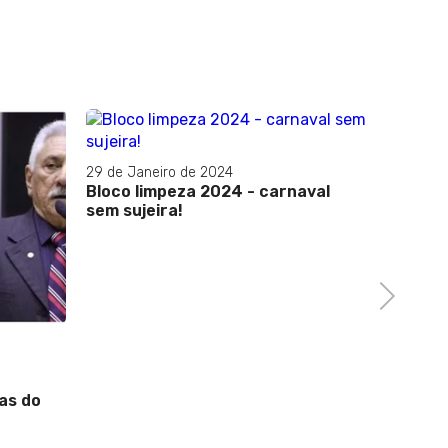
29 de Janeiro de 2024
Bloco limpeza 2024 - carnaval
sem sujeira!
Next
02 de De
'Meu pa
menina 
as do
em prov
após r