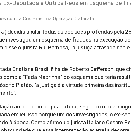
icia Ex-Deputada e Outros Réus em Esquema de F
J) decidiu anular todas as decisões proferidas pela 26
que investigou um esquema de fraudes na execução de 
disse o jurista Rui Barbosa, "a justiça atrasada não é 
ada Cristiane Brasil, filha de Roberto Jefferson, que c
co como a "Fada Madrinha" do esquema que teria resul
ósofo Platão, "a justiça é a virtude primeira das institu
mento".
ção ao princípio do juiz natural, segundo o qual ning
ada em lei. Isso porque um dos investigados, o ex-sec
do à época. Como afirmou o jurista italiano Cesare Bec
 obscuridade que essa interpretação acarreta decorre da