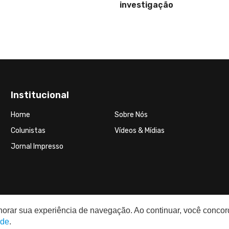
investigação
Institucional
Home
Sobre Nós
Colunistas
Vídeos & Mídias
Jornal Impresso
elhorar sua experiência de navegação. Ao continuar, você conco
ade
.