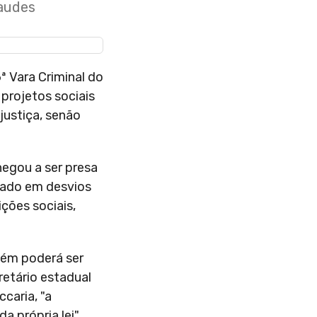
raudes
ª Vara Criminal do
projetos sociais
justiça, senão
hegou a ser presa
tado em desvios
ições sociais,
uém poderá ser
retário estadual
caria, "a
 própria lei".