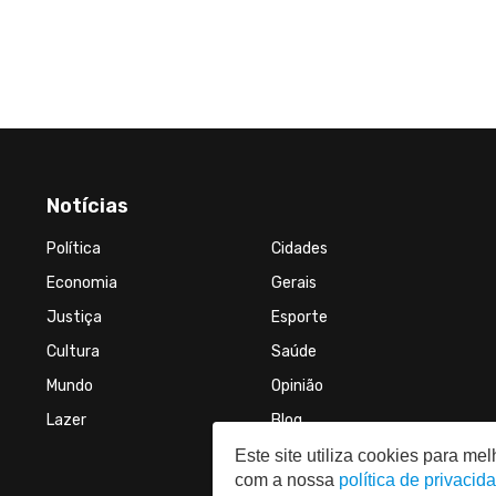
Notícias
Política
Cidades
Economia
Gerais
Justiça
Esporte
Cultura
Saúde
Mundo
Opinião
Lazer
Blog
Este site utiliza cookies para m
com a nossa
política de privacid