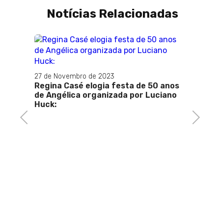
Notícias Relacionadas
18 de 
Cultu
27 de Novembro de 2023
Persp
Regina Casé elogia festa de 50 anos
de Angélica organizada por Luciano
Huck:
aiores
Previous
Next
es
co
da