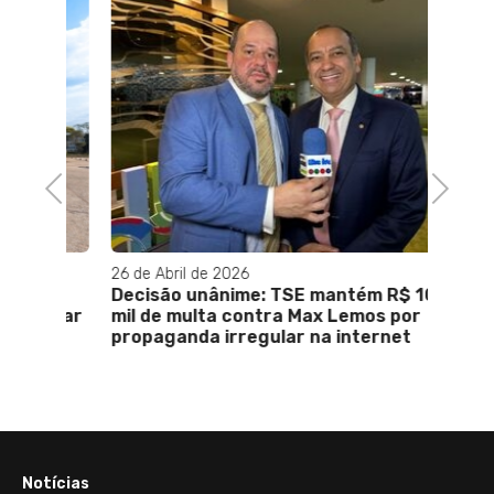
Previous
Next
26 de Abril de 2026
19 de 
ão
Decisão unânime: TSE mantém R$ 10
PGR a
iticar
mil de multa contra Max Lemos por
procu
propaganda irregular na internet
10 mil
Notícias