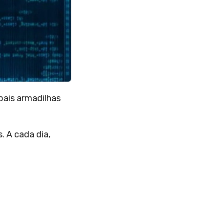
pais armadilhas
).
. A cada dia,