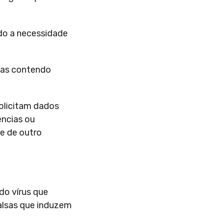
ando a necessidade
idas contendo
olicitam dados
ências ou
 e de outro
do vírus que
alsas que induzem