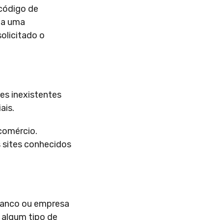
 código de
via uma
olicitado o
es inexistentes
ais.
comércio.
 sites conhecidos
 banco ou empresa
 algum tipo de