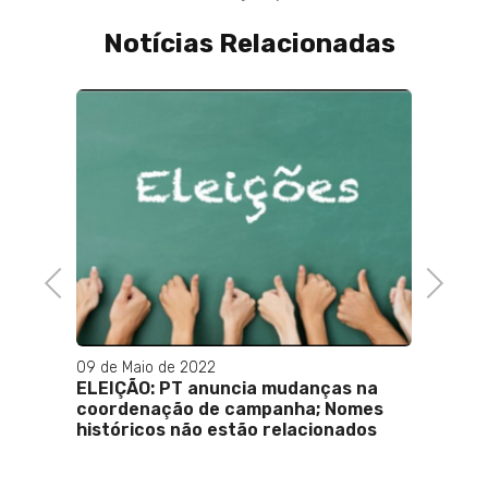
Notícias Relacionadas
Previous
Next
01 de Fevereiro de 2025
a mudanças na
Haddad rebate críticas e defende
mpanha; Nomes
política fiscal do governo
 relacionados