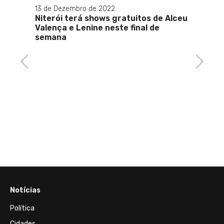
13 de Dezembro de 2022
15 de S
Niterói terá shows gratuitos de Alceu
Começ
Valença e Lenine neste final de
compr
semana
públi
Previous
Next
ia por
com
Notícias
Política
Cidades