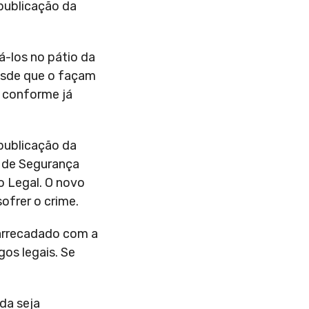
 publicação da
á-los no pátio da
esde que o façam
, conforme já
 publicação da
a de Segurança
o Legal. O novo
ofrer o crime.
r arrecadado com a
os legais. Se
ada seja