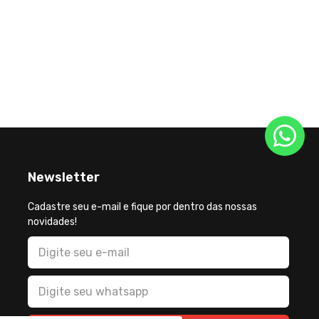
inflação é a maior para março
decreto
desde 1994
espera
Newsletter
Cadastre seu e-mail e fique por dentro das nossas
novidades!