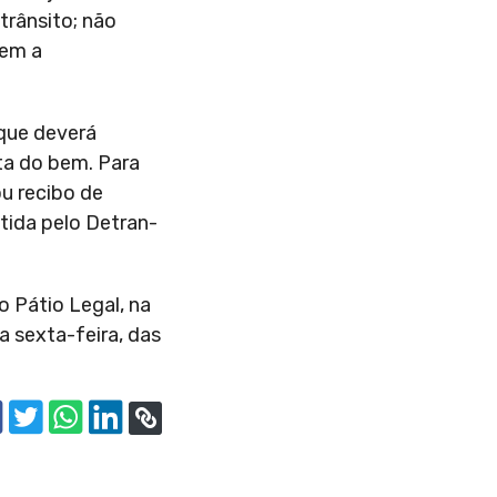
trânsito; não
vem a
 que deverá
ata do bem. Para
ou recibo de
tida pelo Detran-
o Pátio Legal, na
 sexta-feira, das