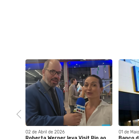
28 de Mar
Brasil c
emprego
aponta
Previous
01 de Maio de 2024
Rio ao
Banco do Brasil oferece