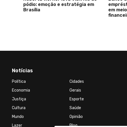
a em
empréstimos pessoais atrativos
em meio à oferta de soluções
financeiras flexíveis
Notícias
Política
Cidades
Economia
Gerais
Justiça
Esporte
Cultura
Saúde
Mundo
Opinião
Lazer
Blog