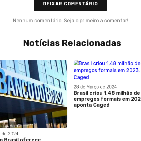
DEIXAR COMENTÁRIO
Nenhum comentário. Seja o primeiro a comentar!
Notícias Relacionadas
ço de 2024
27 de Fevereiro de 2023
riou 1,48 milhão de
DESEMPREGO: A multinacio
s formais em 2023,
telecomunicação Ericsson
 Caged
demitirá 8,5 mil funcionár