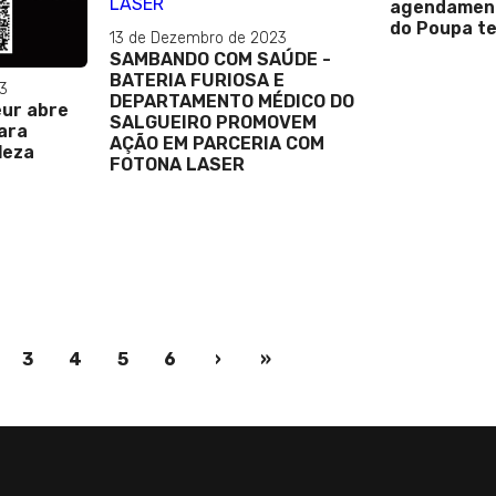
agendament
do Poupa t
13 de Dezembro de 2023
SAMBANDO COM SAÚDE -
BATERIA FURIOSA E
3
DEPARTAMENTO MÉDICO DO
eur abre
SALGUEIRO PROMOVEM
ara
AÇÃO EM PARCERIA COM
leza
FOTONA LASER
nt)
3
4
5
6
›
»