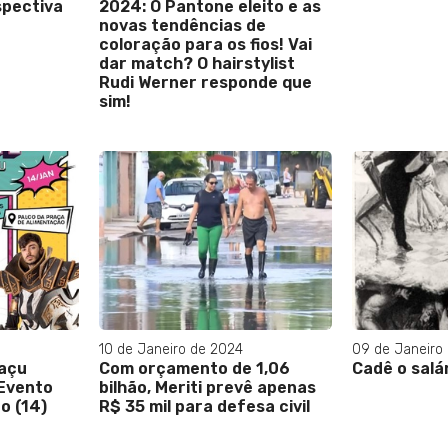
spectiva
2024: O Pantone eleito e as
novas tendências de
coloração para os fios! Vai
dar match? O hairstylist
Rudi Werner responde que
sim!
10 de Janeiro de 2024
09 de Janeiro
açu
Com orçamento de 1,06
Cadê o salá
Evento
bilhão, Meriti prevê apenas
o (14)
R$ 35 mil para defesa civil