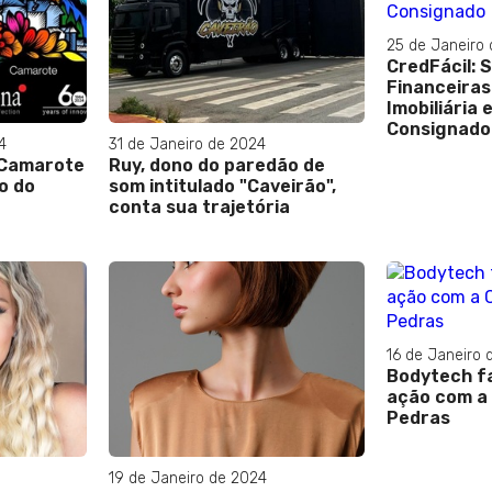
25 de Janeiro
CredFácil: 
Financeiras
Imobiliária 
Consignado
4
31 de Janeiro de 2024
 Camarote
Ruy, dono do paredão de
o do
som intitulado "Caveirão",
conta sua trajetória
16 de Janeiro 
Bodytech fa
ação com a C
Pedras
19 de Janeiro de 2024