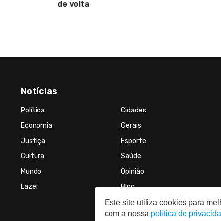
de volta
Notícias
Política
Cidades
Economia
Gerais
Justiça
Esporte
Cultura
Saúde
Mundo
Opinião
Lazer
Blog
Este site utiliza cookies para m
com a nossa
política de privacid