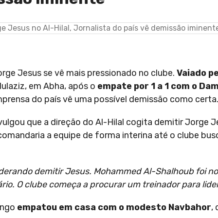
orge Jesus se vê mais pressionado no clube.
Vaiado pe
dulaziz, em Abha, após o
empate por 1 a 1 com o Da
mprensa do país vê uma possível demissão como certa
ivulgou que a direção do Al-Hilal cogita demitir Jorge 
omandaria a equipe de forma interina até o clube bu
siderando demitir Jesus. Mohammed Al-Shalhoub foi 
io. O clube começa a procurar um treinador para lider
mengo
empatou em casa com o modesto Navbahor
,