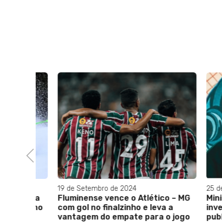
Previous
19 de Setembro de 2024
25 de Jun
 etapa
Fluminense vence o Atlético – MG
Ministér
 Alpino
com gol no finalzinho e leva a
investi
vantagem do empate para o jogo
publici