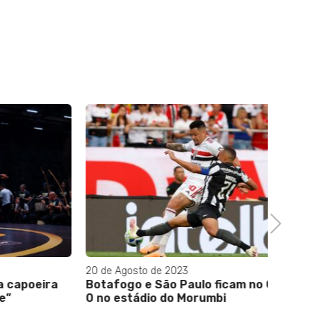
12 de De
Treinad
levant
transfo
Next
20 de Agosto de 2023
poeira
Botafogo e São Paulo ficam no 0 a
0 no estádio do Morumbi