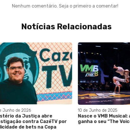
Nenhum comentário. Seja o primeiro a comentar!
Notícias Relacionadas
ho de 2026
10 de Junho de 2025
io da Justiça abre
Nasce o VMB Musical: a ca
gação contra CazéTV por
ganha o seu “The Voice”
dade de bets na Copa