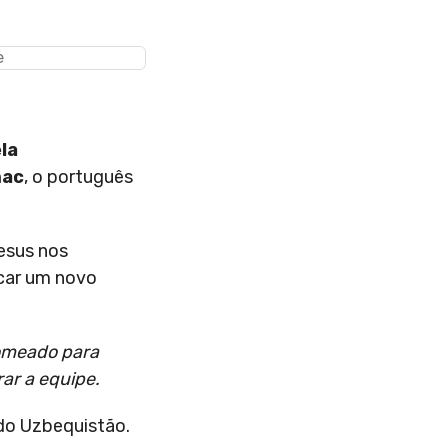
la
mac
, o português
.
Jesus nos
scar um novo
nomeado para
ar a equipe.
 do Uzbequistão.