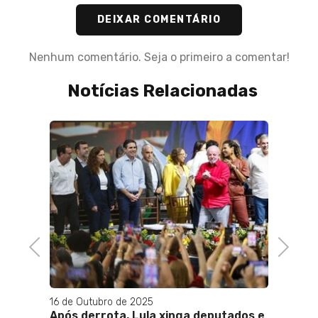
DEIXAR COMENTÁRIO
Nenhum comentário. Seja o primeiro a comentar!
Notícias Relacionadas
licos,
Brasil
o
Previous
Next
16 de Outubro de 2025
04 de J
Após derrota, Lula xinga deputados e
Subse