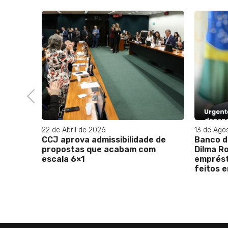
Previous
13 de Agosto de 2025
01 
lidade de
Banco do Brics, sob o comando de
Ri
am com
Dilma Rousseff, desdolarizará os
ab
empréstimos, que poderão ser
feitos em reais