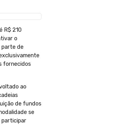
é R$ 210
tivar o
 parte de
 exclusivamente
s fornecidos
voltado ao
cadeias
tuição de fundos
 modalidade se
participar