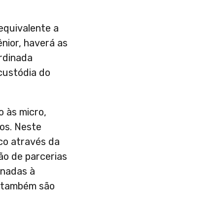
equivalente a
nior, haverá as
ordinada
custódia do
o às micro,
os. Neste
ico através da
ão de parcerias
onadas à
ue também são