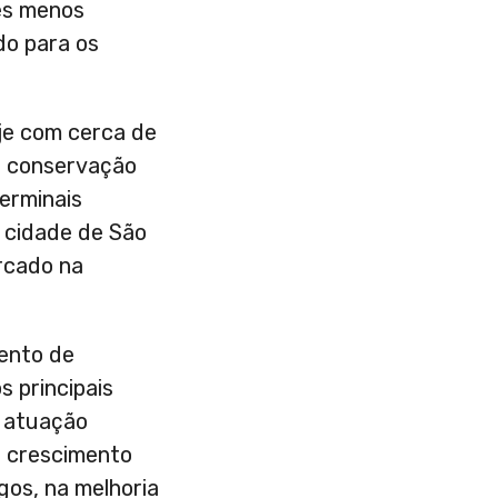
ões menos
do para os
oje com cerca de
e conservação
terminais
a cidade de São
rcado na
mento de
 principais
e atuação
o crescimento
os, na melhoria