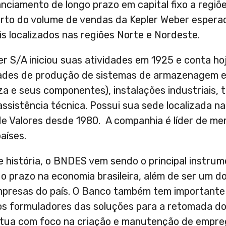
nciamento de longo prazo em capital fixo a regi
arto do volume de vendas da Kepler Weber espera
s localizados nas regiões Norte e Nordeste.
r S/A iniciou suas atividades em 1925 e conta h
vidades de produção de sistemas de armazenagem 
za e seus componentes), instalações industriais, 
assistência técnica. Possui sua sede localizada n
de Valores desde 1980. A companhia é líder de me
aíses.
 história, o BNDES vem sendo o principal instru
 prazo na economia brasileira, além de ser um dos
empresas do país. O Banco também tem important
os formuladores das soluções para a retomada d
ua com foco na criação e manutenção de empreg