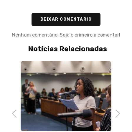
DEIXAR COMENTÁRIO
Nenhum comentário. Seja o primeiro a comentar!
Notícias Relacionadas
31 de M
Assem
aprova
LIGT3
Previous
Next