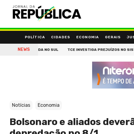
POLÍTICA
CIDADES
ECONOMIA
GERAIS
JU
NEWS
FÓRUM EMPRESARIAL DA ANB UNE JUDICIÁRI
Notícias
Economia
Bolsonaro e aliados dever
depredação no 8/1