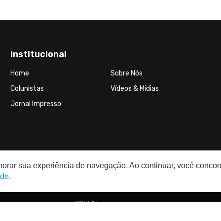
Institucional
Home
Sobre Nós
Colunistas
Vídeos & Mídias
Jornal Impresso
elhorar sua experiência de navegação. Ao continuar, você conco
ade
.