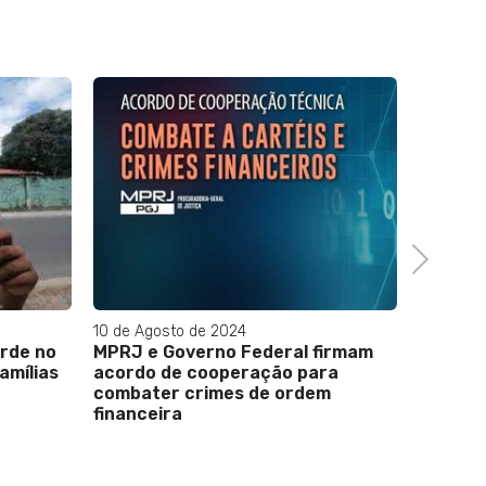
27 de Fev
Gisele 
Carnava
brasile
Next
ganhar
10 de Agosto de 2024
orde no
MPRJ e Governo Federal firmam
amílias
acordo de cooperação para
combater crimes de ordem
financeira