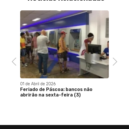
Previous
Next
01 de Abril de 2026
08 de 
es do
Feriado de Páscoa: bancos não
Empre
ero no
abrirão na sexta-feira (3)
para 
90 di