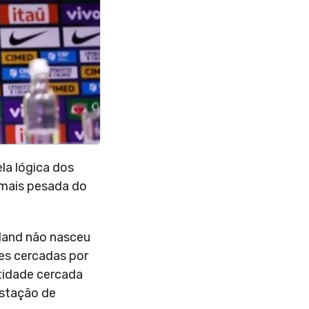
ela lógica dos
 mais pesada do
aland não nasceu
es cercadas por
tidade cercada
estação de