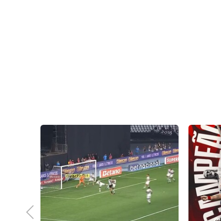
m
 e
nse
Previous