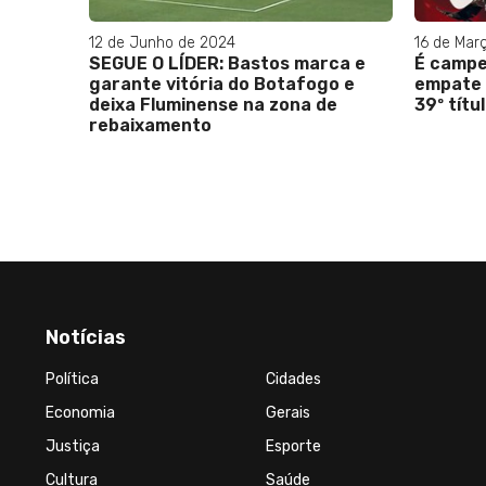
12 de Junho de 2024
16 de Mar
SEGUE O LÍDER: Bastos marca e
É campe
garante vitória do Botafogo e
empate 
deixa Fluminense na zona de
39º títu
rebaixamento
Notícias
Política
Cidades
Economia
Gerais
Justiça
Esporte
Cultura
Saúde