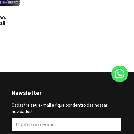
02 de Ju
ão,
Torcid
sil
André d
do Amér
da dire
clube
Newsletter
Cadastre seu e-mail e fique por dentro das nossas
novidades!