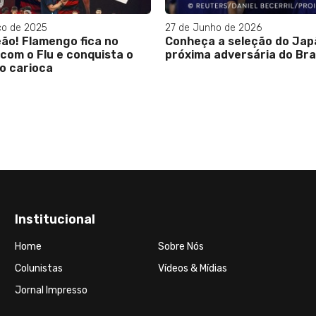
ço de 2025
27 de Junho de 2026
ão! Flamengo fica no
Conheça a seleção do Jap
com o Flu e conquista o
próxima adversária do Bra
lo carioca
Institucional
Home
Sobre Nós
Colunistas
Vídeos & Mídias
Jornal Impresso