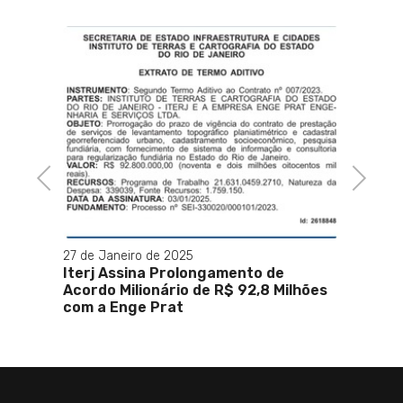
 19%
24 de F
ras
Anvis
prese
repro
Previous
Next
27 de Janeiro de 2025
Iterj Assina Prolongamento de
Acordo Milionário de R$ 92,8 Milhões
com a Enge Prat