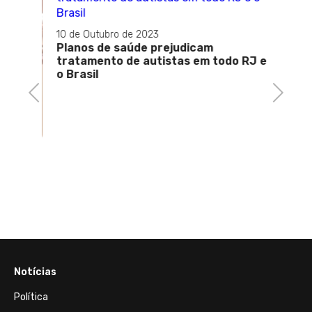
10 de Outubro de 2023
16 de D
Planos de saúde prejudicam
Negac
tratamento de autistas em todo RJ e
ao sab
o Brasil
crian
Previous
Next
sos de
Notícias
Política