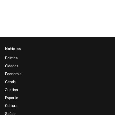
05 de J
Parti
dos
em em
prefei
Notícias
Política
Cidades
Economia
Gerais
Justiça
Esporte
Cultura
Saúde