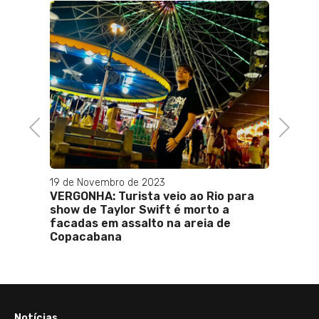
a de
inação
Previous
Next
19 de Novembro de 2023
07 de 
VERGONHA: Turista veio ao Rio para
Daniel
show de Taylor Swift é morto a
como 
facadas em assalto na areia de
degus
Copacabana
Notícias