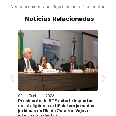
Nenhum comentário. Seja o primeiro a comentar!
Notícias Relacionadas
Previous
Next
02 de Junho de 2026
02 de 
são e
Presidente do STF debate impactos
Verea
fico
da inteligência artificial em jornadas
possív
nse
jurídicas no Rio de Janeiro, Veja a
contr
inteira da palestra .
escrit