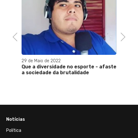
em SP
Previous
Next
29 de Maio de 2022
27 de 
Que a diversidade no esporte - afaste
Brasi
a sociedade da brutalidade
Améri
com N
histór
Notícias
Política