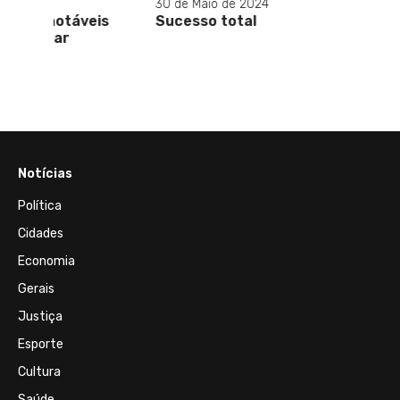
30 de Maio de 2024
01 de M
eis
Sucesso total
O Len
estre
plata
Notícias
Política
Cidades
Economia
Gerais
Justiça
Esporte
Cultura
Saúde