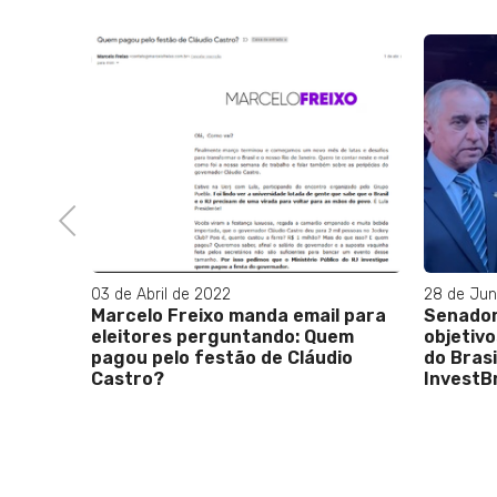
e
lsonaro
stério
Previous
03 de Abril de 2022
28 de Jun
Marcelo Freixo manda email para
Senador
eleitores perguntando: Quem
objetivo
pagou pelo festão de Cláudio
do Bras
Castro?
InvestBr