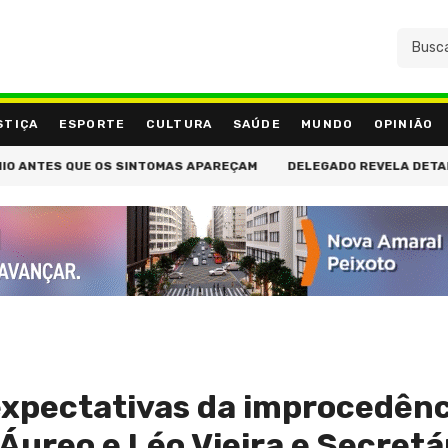
STIÇA
ESPORTE
CULTURA
SAÚDE
MUNDO
OPINIÃO
NTES QUE OS SINTOMAS APAREÇAM
DELEGADO REVELA DETALHES D
 expectativas da improcedênc
ureo e Léo Vieira e Secretá