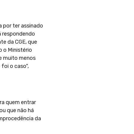
a por ter assinado
tá respondendo
nte da CGE, que
o o Ministério
 e muito menos
foi o caso",
tra quem entrar
mou que não há
 improcedência da