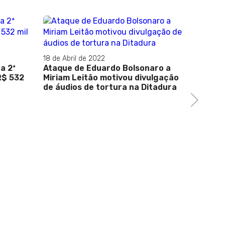
18 de Abril de 2022
08 de Abr
a 2ª
Ataque de Eduardo Bolsonaro a
CORRUP
R$ 532
Miriam Leitão motivou divulgação
STF, Ra
de áudios de tortura na Ditadura
assinat
Next