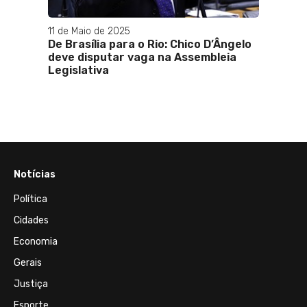
11 de Maio de 2025
07 de J
s e
De Brasília para o Rio: Chico D’Ângelo
Direit
stado
deve disputar vaga na Assembleia
2026 
Legislativa
Lisboa
e Cast
presid
Notícias
Política
Cidades
Economia
Gerais
Justiça
Esporte