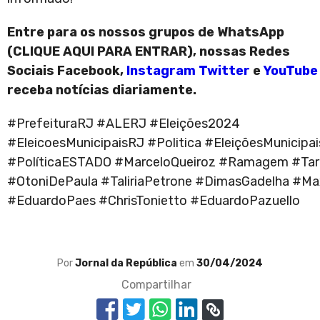
Entre para os nossos grupos de WhatsApp
(
CLIQUE AQUI PARA ENTRAR
), nossas Redes
Sociais
Facebook
,
Instagram
Twitter
e
YouTube
receba notícias diariamente.
#PrefeituraRJ #ALERJ #Eleições2024
#EleicoesMunicipaisRJ #Politica #EleiçõesMunicip
#PolíticaESTADO #MarceloQueiroz #Ramagem #Tar
#OtoniDePaula #TaliriaPetrone #DimasGadelha #
#EduardoPaes #ChrisTonietto #EduardoPazuello
Por
Jornal da República
em
30/04/2024
Compartilhar