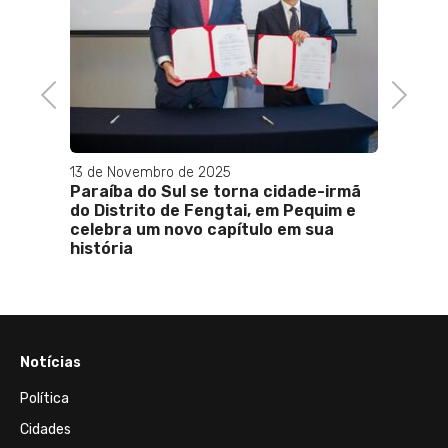
Previous
Next
13 de Novembro de 2025
16 de J
Paraíba do Sul se torna cidade-irmã
Mathe
do Distrito de Fengtai, em Pequim e
candi
celebra um novo capítulo em sua
emoci
história
Notícias
Política
Cidades