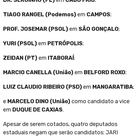
DR. SERGINHO (PL)
em
CABO FRIO
;
TIAGO RANGEL (Podemos)
em
CAMPOS
;
PROF. JOSEMAR (PSOL)
em
SÃO GONÇALO
;
YURI (PSOL)
em
PETRÓPOLIS
;
ZEIDAN (PT)
em
ITABORAÍ
;
MARCIO CANELLA (União)
em
BELFORD ROXO
;
LUIZ CLAUDIO RIBEIRO (PSD)
em
MANGARATIBA
;
e
MARCELO DINO (União)
como candidato a vice
em
DUQUE DE CAXIAS
.
Apesar de serem cotados, quatro deputados
estaduais negam que serão candidatos: JARI