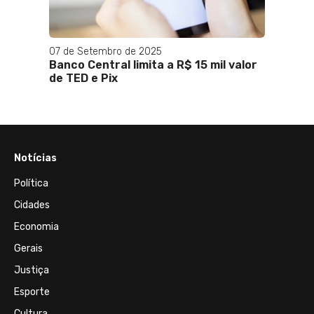
07 de Setembro de 2025
13 de J
Banco Central limita a R$ 15 mil valor
Risco
de TED e Pix
Brasi
Notícias
Política
Cidades
Economia
Gerais
Justiça
Esporte
Cultura