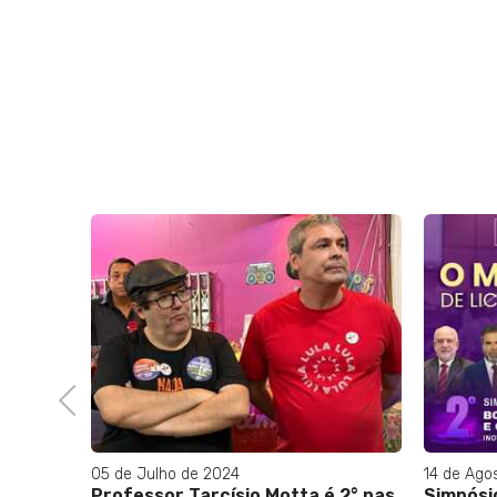
revés
Previous
05 de Julho de 2024
14 de Ago
Professor Tarcísio Motta é 2° nas
Simpósi