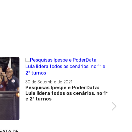
30 de Setembro de 2021
Pesquisas Ipespe e PoderData:
Lula lidera todos os cenários, no 1º
e 2º turnos
Next
22 de Ou
EATA DE
RODRIG