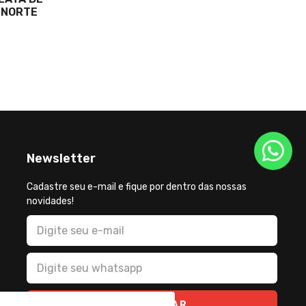
 NORTE
FECHAM
CONSTR
REFERÊ
Newsletter
Cadastre seu e-mail e fique por dentro das nossas
novidades!
CADASTRAR