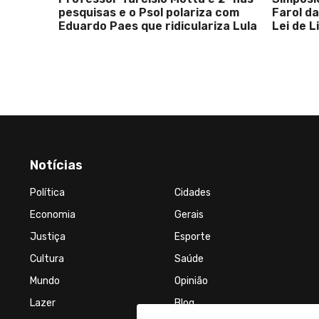
pesquisas e o Psol polariza com
Farol d
Eduardo Paes que ridiculariza Lula
Lei de L
Notícias
Política
Cidades
Economia
Gerais
Justiça
Esporte
Cultura
Saúde
Mundo
Opinião
Lazer
Blog