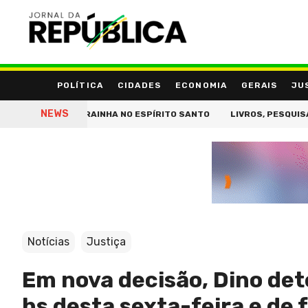
POLÍTICA
CIDADES
ECONOMIA
GERAIS
JU
NEWS
TÍTULO DE RAINHA NO ESPÍRITO SANTO
LIVROS, PESQUISAS E IN
Notícias
Justiça
Em nova decisão, Dino de
hs desta sexta-feira e de