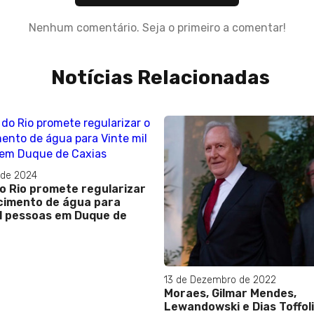
Nenhum comentário. Seja o primeiro a comentar!
Notícias Relacionadas
23 de Dezembro de 2023
Indulto natalino perdoa mu
exclui condenados por 8 d
janeiro
embro de 2022
 Gilmar Mendes,
ski e Dias Toffoli