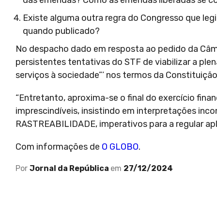
das emendas? Como as emendas liberadas se co
Existe alguma outra regra do Congresso que legit
quando publicado?
No despacho dado em resposta ao pedido da Câma
persistentes tentativas do STF de viabilizar a ple
serviços à sociedade”’ nos termos da Constituição 
“Entretanto, aproxima-se o final do exercício fi
imprescindíveis, insistindo em interpretações in
RASTREABILIDADE, imperativos para a regular apli
Com informações de
O GLOBO
.
Por
Jornal da República
em
27/12/2024