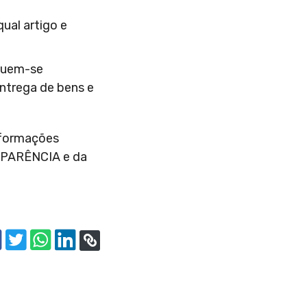
ual artigo e
guem-se
entrega de bens e
informações
NSPARÊNCIA e da