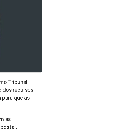
mo Tribunal
o dos recursos
 para que as
em as
sposta”.