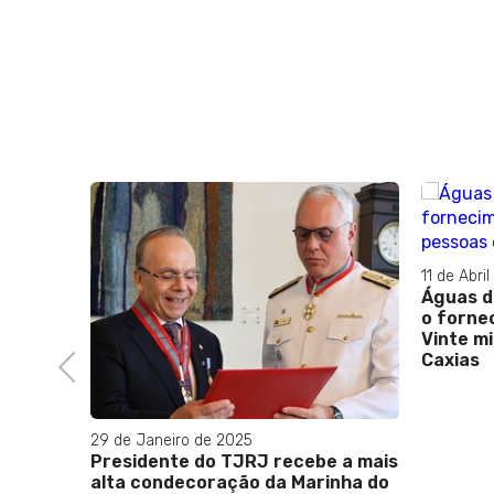
11 de Abril de 2024
Águas do Rio promete regularizar
o fornecimento de água para
Vinte mil pessoas em Duque de
Caxias
Previous
13 de Dez
 a mais
Moraes,
inha do
Lewandow