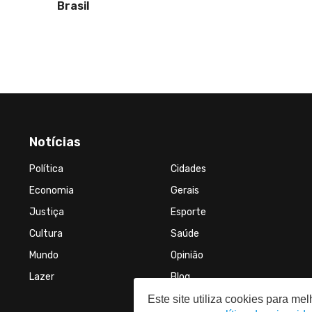
partici
casa de
Notícias
Política
Cidades
Economia
Gerais
Justiça
Esporte
Cultura
Saúde
Mundo
Opinião
Lazer
Blog
Este site utiliza cookies para m