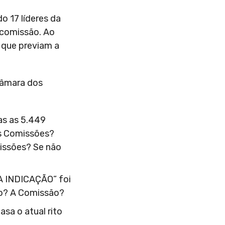
 17 líderes da
 comissão. Ao
 que previam a
Câmara dos
as as 5.449
as Comissões?
issões? Se não
A INDICAÇÃO” foi
ão? A Comissão?
sa o atual rito