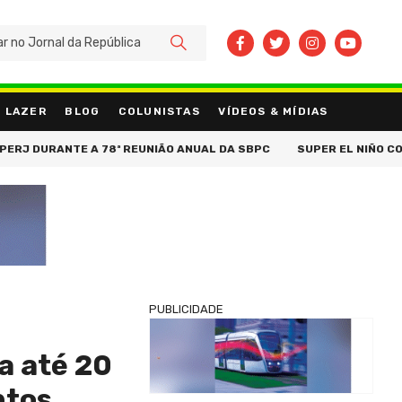
BUSCAR
LAZER
BLOG
COLUNISTAS
VÍDEOS & MÍDIAS
URANTE A 78ª REUNIÃO ANUAL DA SBPC
SUPER EL NIÑO COLOCA P
PUBLICIDADE
a até 20
ntos