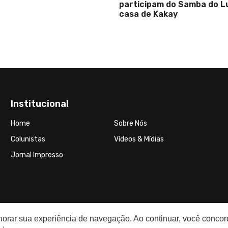
pam do Samba do Lula na
 Kakay
Institucional
Home
Sobre Nós
Colunistas
Vídeos & Mídias
Jornal Impresso
elhorar sua experiência de navegação. Ao continuar, você conco