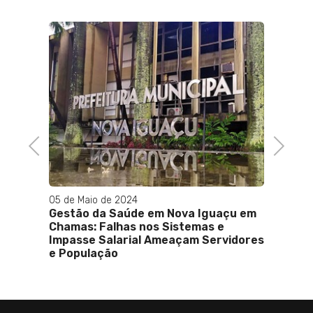
Previous
Next
05 de Maio de 2024
11 de D
ela de
Gestão da Saúde em Nova Iguaçu em
Bangu
Chamas: Falhas nos Sistemas e
do an
Impasse Salarial Ameaçam Servidores
parce
e População