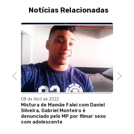
Notícias Relacionadas
tuitas
a
Previous
Next
08 de Abril de 2022
07 de O
Mistura de Mamãe Falei com Daniel
Justi
Silveira, Gabriel Monteiro é
presi
denunciado pelo MP por filmar sexo
de Me
com adolescente
coman