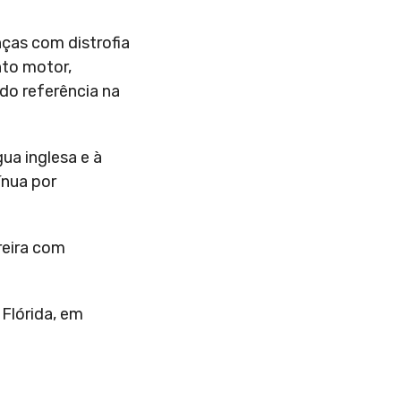
nças com distrofia
nto motor,
do referência na
ua inglesa e à
ínua por
reira com
Flórida, em