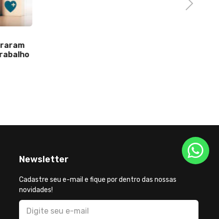
Next
03 de Ag
eraram
Saúde b
trabalho
princip
Newsletter
Cadastre seu e-mail e fique por dentro das nossas
novidades!