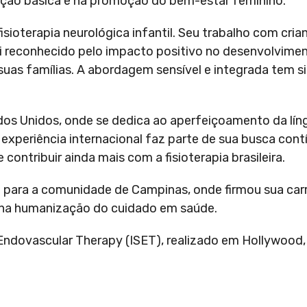
enção básica e na promoção do bem-estar feminino.
isioterapia neurológica infantil. Seu trabalho com cria
i reconhecido pelo impacto positivo no desenvolvime
suas famílias. A abordagem sensível e integrada tem si
s Unidos, onde se dedica ao aperfeiçoamento da líng
A experiência internacional faz parte de sua busca cont
ontribuir ainda mais com a fisioterapia brasileira.
para a comunidade de Campinas, onde firmou sua car
 na humanização do cuidado em saúde.
ndovascular Therapy (ISET), realizado em Hollywood, 