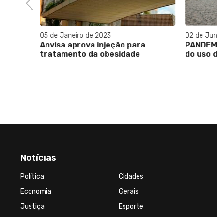
Previous
05 de Janeiro de 2023
02 de Jun
Anvisa aprova injeção para
PANDEMI
tratamento da obesidade
do uso 
Notícias
Política
Cidades
Economia
Gerais
Justiça
Esporte