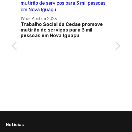
19 de Abril de 2023
Trabalho Social da Cedae promove
mutirão de serviços para 3 mil
pessoas em Nova Iguaçu
Previous
Next
18 de A
ário
Após 
lembr
super
agrad
Notícias