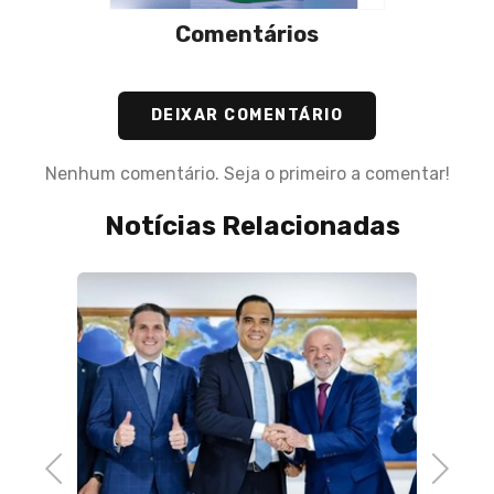
Comentários
DEIXAR COMENTÁRIO
Nenhum comentário. Seja o primeiro a comentar!
Notícias Relacionadas
07 de 
Mark 
que br
usuári
Previous
Next