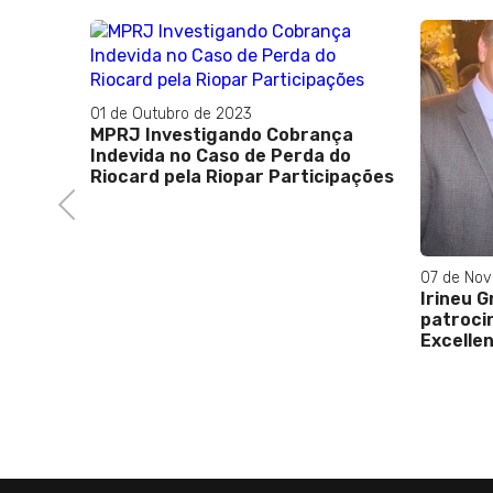
ado no
01 de Outubro de 2023
ave
MPRJ Investigando Cobrança
Indevida no Caso de Perda do
Riocard pela Riopar Participações
Previous
07 de No
Irineu 
patroci
Excelle