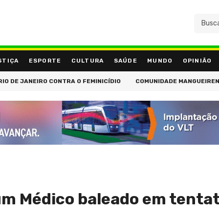
STIÇA
ESPORTE
CULTURA
SAÚDE
MUNDO
OPINIÃO
ADOS ATINGE 82% EM JULHO
CICLONE BOMBA CONTINUA NO SUL E
um Médico baleado em tentat