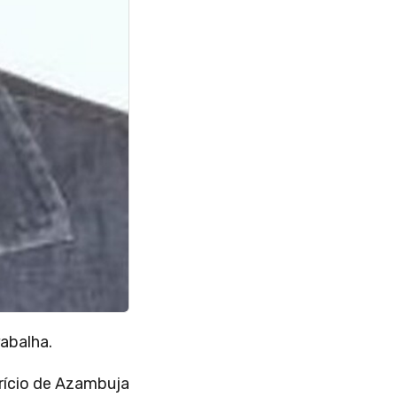
rabalha
.
brício de Azambuja