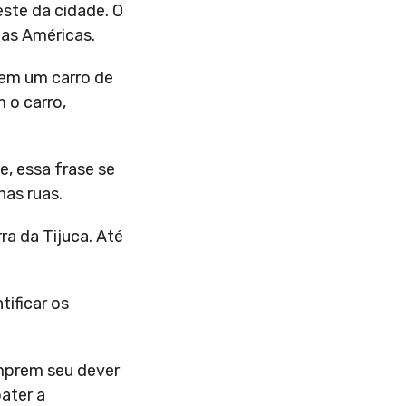
este da cidade. O
das Américas.
 em um carro de
 o carro,
e, essa frase se
nas ruas.
a da Tijuca. Até
tificar os
umprem seu dever
ater a