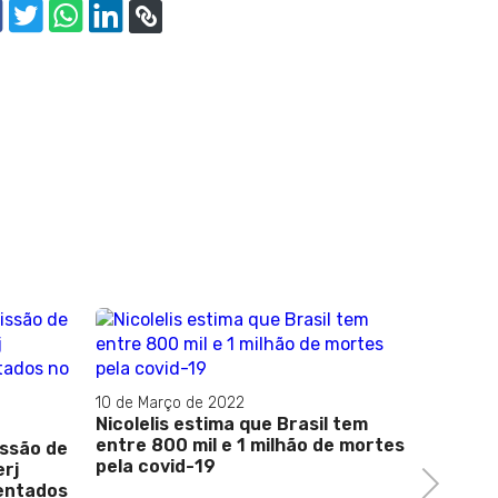
10 de Março de 2022
14 de Abr
Nicolelis estima que Brasil tem
Pandemi
entre 800 mil e 1 milhão de mortes
governa
ssão de
pela covid-19
abrir a
erj
Next
da saú
entados