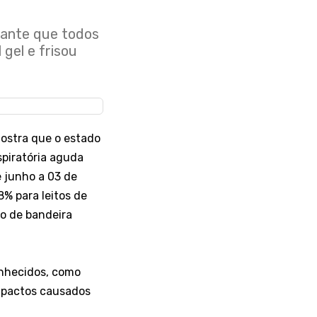
tante que todos
gel e frisou
mostra que o estado
spiratória aguda
e junho a 03 de
8% para leitos de
ão de bandeira
onhecidos, como
impactos causados