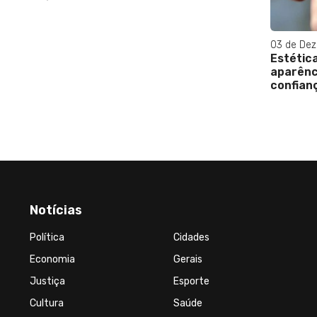
03 de De
o morto
Estétic
io
aparênc
confianç
Notícias
Política
Cidades
Economia
Gerais
Justiça
Esporte
Cultura
Saúde