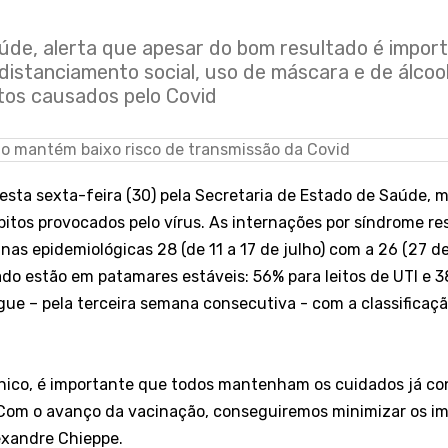
aúde, alerta que apesar do bom resultado é impor
stanciamento social, uso de máscara e de álcool 
tos causados pelo Covid
esta sexta-feira (30) pela Secretaria de Estado de Saúde, 
itos provocados pelo vírus. As internações por síndrome re
s epidemiológicas 28 (de 11 a 17 de julho) com a 26 (27 d
ado estão em patamares estáveis: 56% para leitos de UTI e 3
gue – pela terceira semana consecutiva - com a classificaç
nico, é importante que todos mantenham os cuidados já c
l. Com o avanço da vacinação, conseguiremos minimizar os 
lexandre Chieppe.