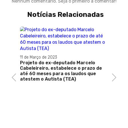
Nenhum comentário. Seja o primeiro a comentar!
Notícias Relacionadas
31 de J
Novo 
pele 
11 de Março de 2023
Projeto do ex-deputado Marcelo
Cabeleireiro, estabelece o prazo de
até 60 meses para os laudos que
Previous
Next
atestem o Autista (TEA)
ock,
o em