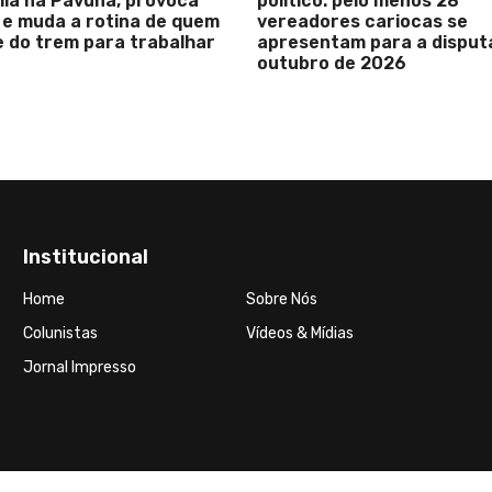
ila na Pavuna, provoca
político: pelo menos 28
 e muda a rotina de quem
vereadores cariocas se
 do trem para trabalhar
apresentam para a disput
outubro de 2026
Institucional
Home
Sobre Nós
Colunistas
Vídeos & Mídias
Jornal Impresso