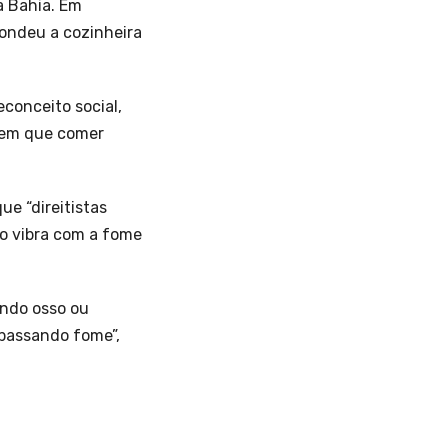
a Bahia. Em
pondeu a cozinheira
conceito social,
 tem que comer
e “direitistas
o vibra com a fome
ando osso ou
passando fome”,