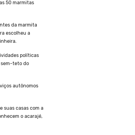
ras 50 marmitas
entes da marmita
ra escolheu a
inheira.
ividades políticas
 sem-teto do
erviços autônomos
de suas casas com a
conhecem o acarajé,