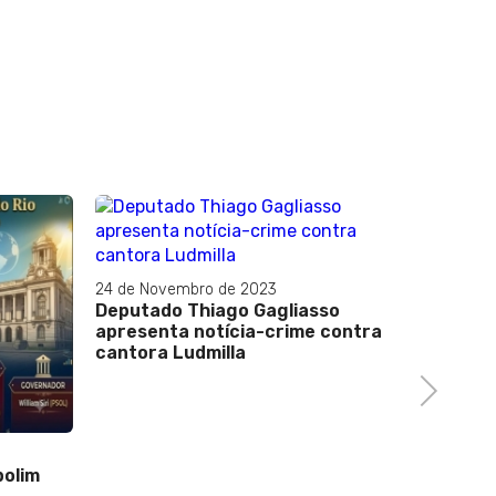
24 de Novembro de 2023
Deputado Thiago Gagliasso
apresenta notícia-crime contra
cantora Ludmilla
Next
27 de Ma
polim
Pesqui