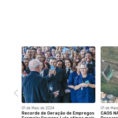
 podem
e Lula
Previous
01 de Maio de 2024
01 de Mai
Recorde de Geração de Empregos
CAOS NA