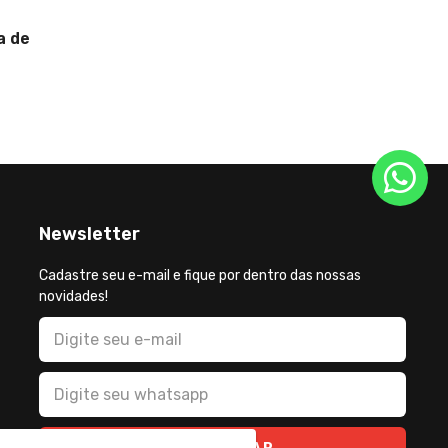
técnico
Bolsona
a de
para 2
Newsletter
Cadastre seu e-mail e fique por dentro das nossas
novidades!