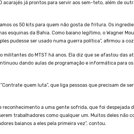
 acarajés já prontos para servir aos sem-teto, além de out
vamos os 50 kits para quem não gosta de fritura. Os ingredi
nas esquinas da Bahia. Como baiano legítimo, o Wagner Mou
les pudesse ser usado numa guerra política”, afirmou a coz
ão militantes do MTST há anos. Ela diz que se afastou das at
ntinuou dando aulas de programação e informática para os
o “Contrate quem luta”, que liga pessoas que precisam de s
o e reconhecimento a uma gente sofrida, que foi despejada 
e serem trabalhadores como qualquer um. Muitos deles não 
ores baianos a eles pela primeira vez”, contou.