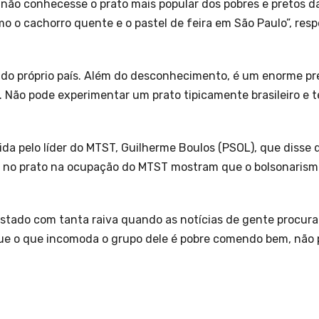
 não conhecesse o prato mais popular dos pobres e pretos d
o o cachorro quente e o pastel de feira em São Paulo”, res
 do próprio país. Além do desconhecimento, é um enorme pre
 Não pode experimentar um prato tipicamente brasileiro e
 pelo líder do MTST, Guilherme Boulos (PSOL), que disse qu
 no prato na ocupação do MTST mostram que o bolsonarism
festado com tanta raiva quando as notícias de gente procur
ue o que incomoda o grupo dele é pobre comendo bem, não 