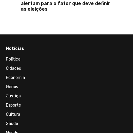
 24h
alertam para o fator que deve definir
check
as eleições
Notícias
Política
Cidades
Economia
Gerais
Justiça
Esporte
Cultura
Saúde
Mundo