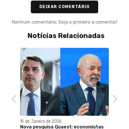
DEIXAR COMENTÁRIO
Nenhum comentário. Seja o primeiro a comentar!
Notícias Relacionadas
Previous
Next
15 de Janeiro de 2026
25 de 
 os
Nova pesquisa Quaest: economistas
Turis