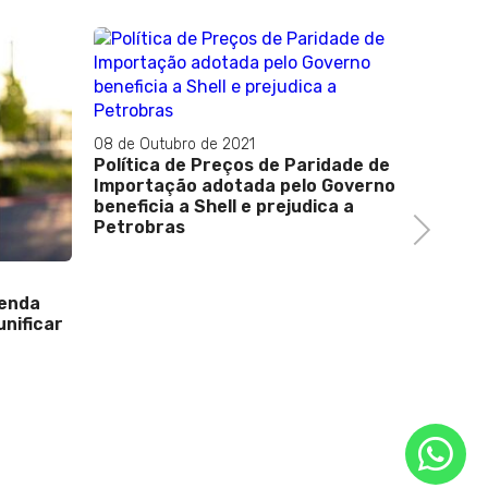
08 de Outubro de 2021
Política de Preços de Paridade de
Importação adotada pelo Governo
beneficia a Shell e prejudica a
Petrobras
Next
01 de Fev
tenda
Os depu
unificar
Assembl
do Rio 
posse n