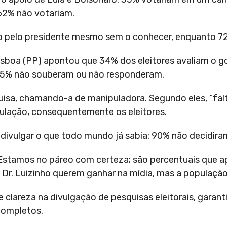
62% não votariam.
o pelo presidente mesmo sem o conhecer, enquanto 7
Lisboa (PP) apontou que 34% dos eleitores avaliam o
. 5% não souberam ou não responderam.
isa, chamando-a de manipuladora. Segundo eles, “fal
pulação, consequentemente os eleitores.
divulgar o que todo mundo já sabia: 90% não decidira
Estamos no páreo com certeza; são percentuais que 
o Dr. Luizinho querem ganhar na mídia, mas a população
 e clareza na divulgação de pesquisas eleitorais, garan
completos.