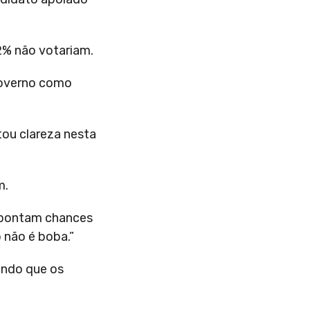
2% não votariam.
 governo como
tou clareza nesta
m.
apontam chances
 não é boba.”
tindo que os