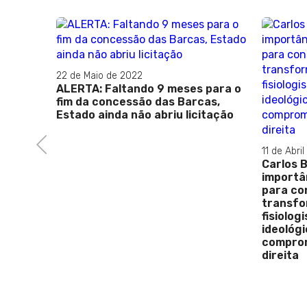
 décimo
dados
22 de Maio de 2022
ALERTA: Faltando 9 meses para o
fim da concessão das Barcas,
Estado ainda não abriu licitação
Previous
11 de Abri
Carlos 
importâ
para con
transfo
fisiolo
ideológi
comprom
direita