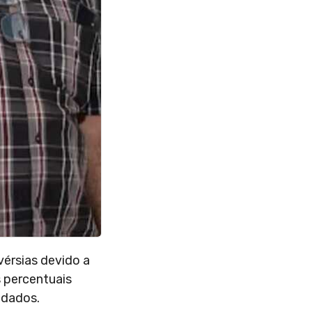
vérsias devido a
s percentuais
 dados.