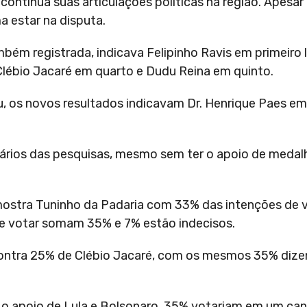
continua suas articulações políticas na região. Apesar
a estar na disputa.
ambém registrada, indicava Felipinho Ravis em primeiro 
Clébio Jacaré em quarto e Dudu Reina em quinto.
, os novos resultados indicavam Dr. Henrique Paes em 
nários das pesquisas, mesmo sem ter o apoio de medal
mostra Tuninho da Padaria com 33% das intenções de 
de votar somam 35% e 7% estão indecisos.
ontra 25% de Clébio Jacaré, com os mesmos 35% dize
.
 o apoio de Lula e Bolsonaro. 35% votariam em um ca