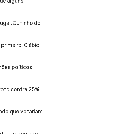
 de alguns
lugar, Juninho do
primeiro, Clébio
hões poíticos
voto contra 25%
ndo que votariam
ndidato apoiado