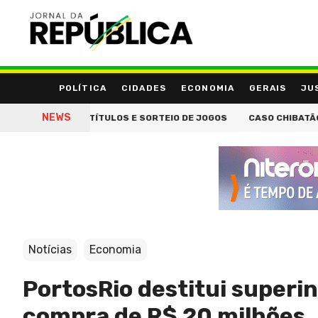
POLÍTICA
CIDADES
ECONOMIA
GERAIS
JU
NEWS
COM 18 TÍTULOS E SORTEIO DE JOGOS
CASO CHIBATÃO REGISTR
Notícias
Economia
PortosRio destitui superi
compra de R$ 20 milhões