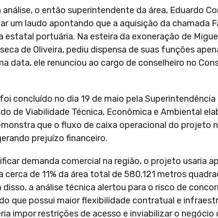
 análise, o então superintendente da área, Eduardo Cor
nar um laudo apontando que a aquisição da chamada 
a estatal portuária. Na esteira da exoneração de Migue
seca de Oliveira, pediu dispensa de suas funções ape
 data, ele renunciou ao cargo de conselheiro no Con
 foi concluído no dia 19 de maio pela Superintendênci
o de Viabilidade Técnica, Econômica e Ambiental ela
l demonstra que o fluxo de caixa operacional do projeto 
gerando prejuízo financeiro.
ificar demanda comercial na região, o projeto usaria a
 cerca de 11% da área total de 580.121 metros quadr
isso, a análise técnica alertou para o risco de concor
 que possui maior flexibilidade contratual e infraest
 impor restrições de acesso e inviabilizar o negócio d