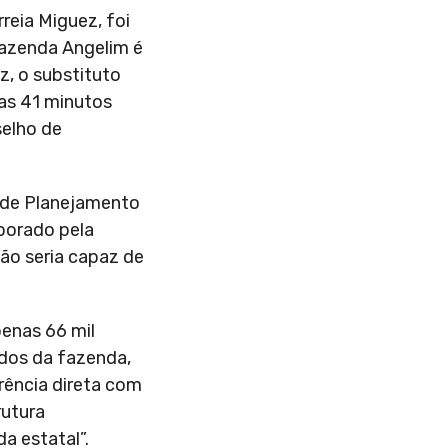
reia Miguez, foi
Fazenda Angelim é
z, o substituto
nas 41 minutos
selho de
a de Planejamento
borado pela
não seria capaz de
penas 66 mil
ados da fazenda,
rência direta com
rutura
a estatal”.