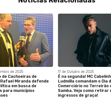
Notícias Relacionadas
embro de 2025
17 de Outubro de 2025
o de Cachoeiras de
É na segunda! MC Cabelinh
Rafael Miranda defende
Ludmilla comandam o Dia 
lítica em busca de
Comerciário no Terreirão 
s para municípios
Samba. Veja como retirar 
nses
ingressos de graça!