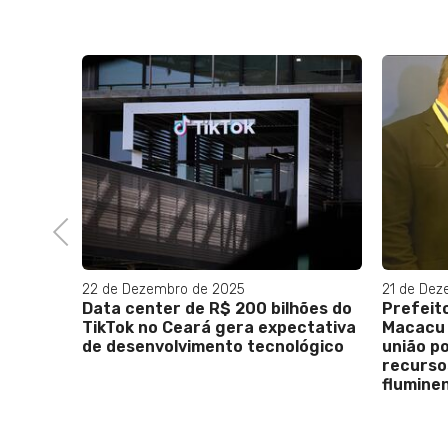
Previous
22 de Dezembro de 2025
21 de Dez
Data center de R$ 200 bilhões do
Prefeit
hões
TikTok no Ceará gera expectativa
Macacu 
to no
de desenvolvimento tecnológico
união po
recurso
flumine