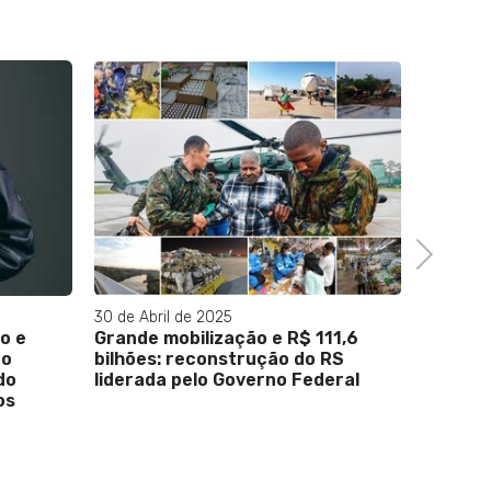
Next
30 de Abril de 2025
26 de No
o e
Grande mobilização e R$ 111,6
Copa d
do
bilhões: reconstrução do RS
increm
do
liderada pelo Governo Federal
fatura
os
restaur
Gonçal