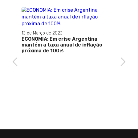
13 de Março de 2023
ECONOMIA: Em crise Argentina
ida,
mantém a taxa anual de inflação
próxima de 100%
Previous
Next
17 de J
Super
judici