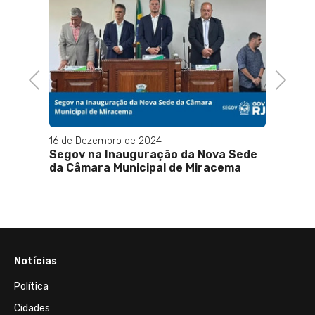
30 de Julho de 2023
PDT realiza homenagem póstuma
José Bonifácio
Previous
Next
4
ção da Nova Sede
al de Miracema
Notícias
Política
Cidades