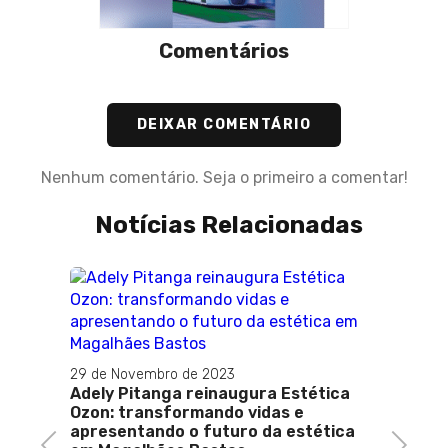
Comentários
DEIXAR COMENTÁRIO
Nenhum comentário. Seja o primeiro a comentar!
Notícias Relacionadas
10 de O
Confi
29 de Novembro de 2023
estad
Adely Pitanga reinaugura Estética
Sr.a 
Ozon: transformando vidas e
apresentando o futuro da estética
Previous
Next