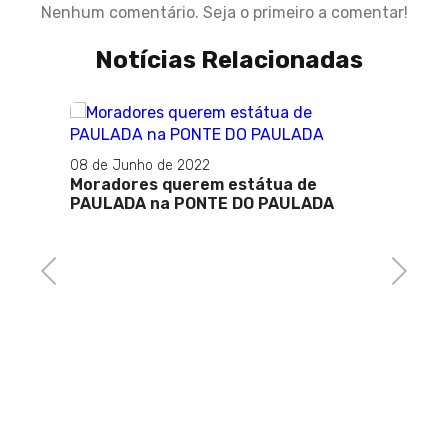
Nenhum comentário. Seja o primeiro a comentar!
Notícias Relacionadas
08 de Junho de 2022
Moradores querem estátua de
PAULADA na PONTE DO PAULADA
ipal de
24 de M
Pré-c
ofere
Valde
Previous
Next
pede 