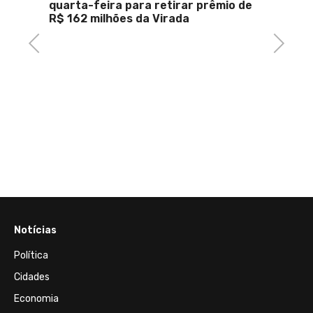
quarta-feira para retirar prêmio de
R$ 162 milhões da Virada
Previous
Next
17 de A
onta
Se nã
os
ser hu
, e
com e
Notícias
Política
Cidades
Economia