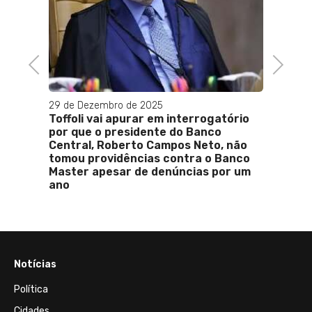
Previous
Next
29 de Dezembro de 2025
20 de 
 das
Toffoli vai apurar em interrogatório
Minis
por que o presidente do Banco
pedid
Central, Roberto Campos Neto, não
no Ca
tomou providências contra o Banco
Master apesar de denúncias por um
ano
Notícias
Política
Cidades