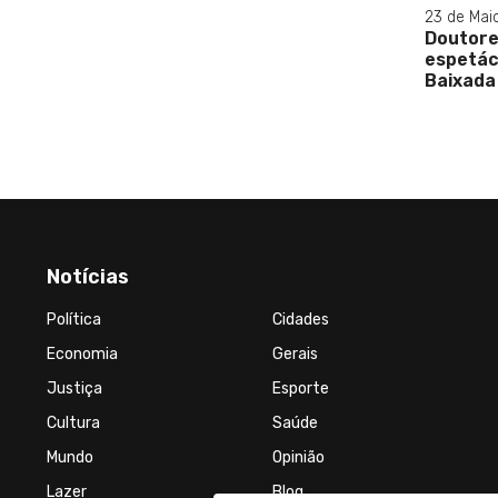
23 de Maio de 2023
Doutores da Alegria entregam
espetáculo teatral em hospital da
Baixada Fluminense
Notícias
Política
Cidades
Economia
Gerais
Justiça
Esporte
Cultura
Saúde
Mundo
Opinião
Lazer
Blog