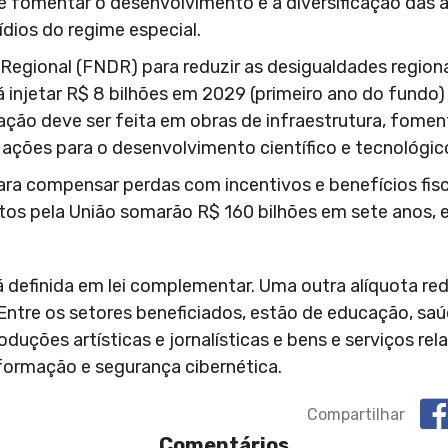
é fomentar o desenvolvimento e a diversificação das 
ios do regime especial.
egional (FNDR) para reduzir as desigualdades regionai
rá injetar R$ 8 bilhões em 2029 (primeiro ano do fundo)
cação deve ser feita em obras de infraestrutura, fomen
ações para o desenvolvimento científico e tecnológico
ra compensar perdas com incentivos e benefícios fis
tos pela União somarão R$ 160 bilhões em sete anos, 
rá definida em lei complementar. Uma outra alíquota r
Entre os setores beneficiados, estão de educação, saú
duções artísticas e jornalísticas e bens e serviços re
nformação e segurança cibernética.
Compartilhar
Comentários