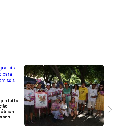
11 de Novembro de 2022
Carlos Alberto Sardenberg pede
demissão da Globo e chora ao vivo
em telejornal: Vou curtir a vida
Next