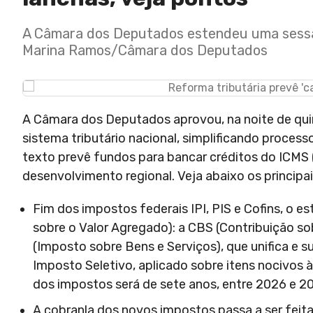
A Câmara dos Deputados estendeu uma sessão 
Marina Ramos/Câmara dos Deputados
A Câmara dos Deputados aprovou, na noite de quin
sistema tributário nacional, simplificando proces
texto prevê fundos para bancar créditos do ICMS 
desenvolvimento regional. Veja abaixo os principa
Fim dos impostos federais IPI, PIS e Cofins, o e
sobre o Valor Agregado): a CBS (Contribuição sob
(Imposto sobre Bens e Serviços), que unifica e s
Imposto Seletivo, aplicado sobre itens nocivos 
dos impostos será de sete anos, entre 2026 e 20
A cobranla dos novos impostos passa a ser feit