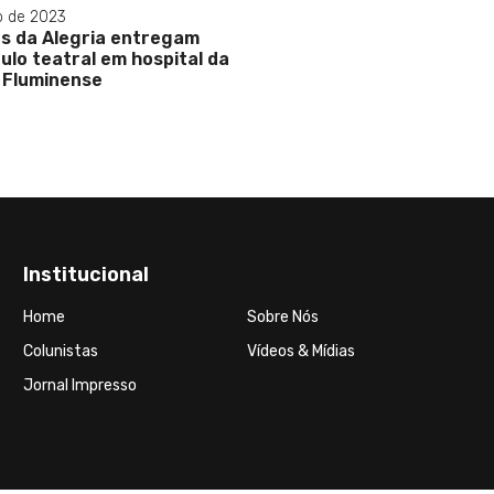
05 de Março de 202
O Bloco 'Largo 
Mas Não Largo d
prestou homena
Institucional
Home
Sobre Nós
Colunistas
Vídeos & Mídias
Jornal Impresso