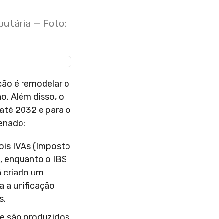
butária — Foto:
nção é remodelar o
o. Além disso, o
até 2032 e para o
Senado:
dois IVAs (Imposto
s, enquanto o IBS
á criado um
a a unificação
s.
de são produzidos,