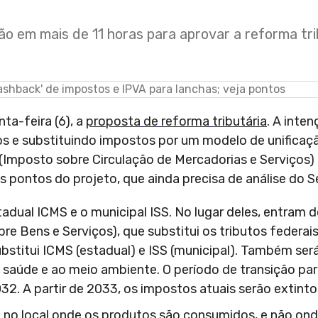
em mais de 11 horas para aprovar a reforma tri
ta-feira (6), a
proposta
de
reforma
tributária
. A inte
sos e substituindo impostos por um modelo de unificaçã
(Imposto sobre Circulação de Mercadorias e Serviços) 
is pontos do projeto, que ainda precisa de análise do 
stadual ICMS e o municipal ISS. No lugar deles, entram 
re Bens e Serviços), que substitui os tributos federai
ubstitui ICMS (estadual) e ISS (municipal). Também ser
à saúde e ao meio ambiente. O período de transição par
32. A partir de 2033, os impostos atuais serão extinto
a no local onde os produtos são consumidos, e não on