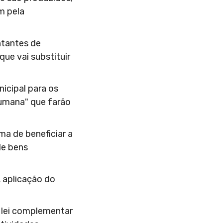
m pela
ntantes de
que vai substituir
icipal para os
humana" que farão
ma de beneficiar a
de bens
A aplicação do
 lei complementar