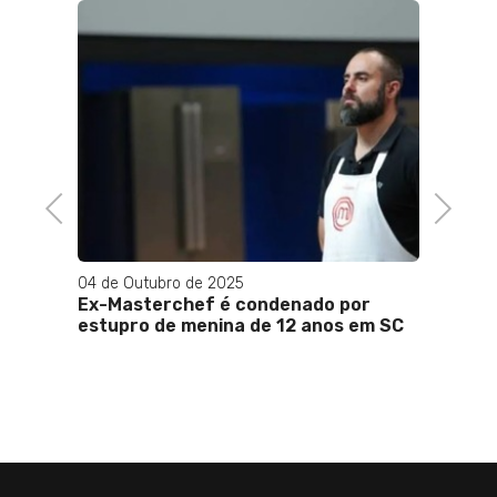
Previous
Next
04 de Outubro de 2025
01 de J
35
Ex-Masterchef é condenado por
Confir
estupro de menina de 12 anos em SC
políti