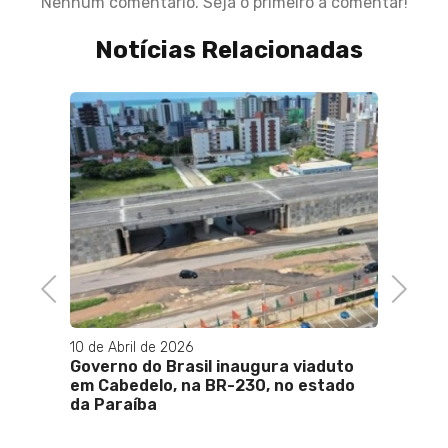
Nenhum comentário. Seja o primeiro a comentar!
Notícias Relacionadas
Previous
Next
10 de Abril de 2026
10 de M
s de
Governo do Brasil inaugura viaduto
Orla 
dro
em Cabedelo, na BR-230, no estado
em ce
da Paraíba